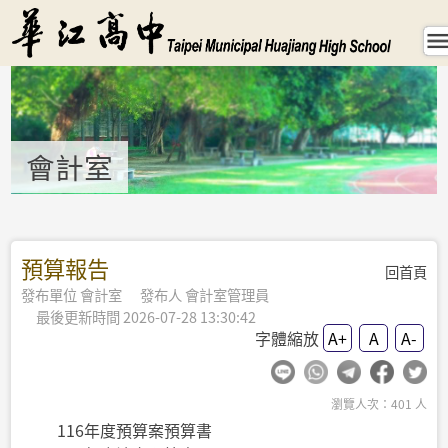
預算報告 - 會計室 - hcsh
會計室
:::
預算報告
回首頁
發布單位 會計室 發布人 會計室管理員
最後更新時間 2026-07-28 13:30:42
字體縮放
A+
A
A-
瀏覽人次：401 人
116年度預算案預算書