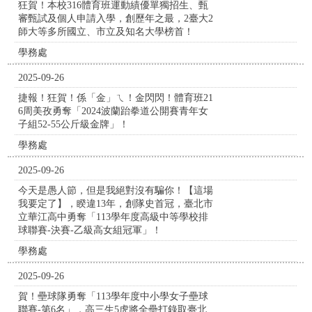
狂賀！本校316體育班運動績優單獨招生、甄
審甄試及個人申請入學，創歷年之最，2臺大2
師大等多所國立、市立及知名大學榜首！
學務處
2025-09-26
捷報！狂賀！係「金」ㄟ！金閃閃！體育班21
6周美孜勇奪「2024波蘭跆拳道公開賽青年女
子組52-55公斤級金牌」！
學務處
2025-09-26
今天是愚人節，但是我絕對沒有騙你！【這場
我要定了】，睽違13年，創隊史首冠，臺北市
立華江高中勇奪「113學年度高級中等學校排
球聯賽-決賽-乙級高女組冠軍」！
學務處
2025-09-26
賀！壘球隊勇奪「113學年度中小學女子壘球
聯賽-第6名」，高三生5虎將全壘打錄取臺北