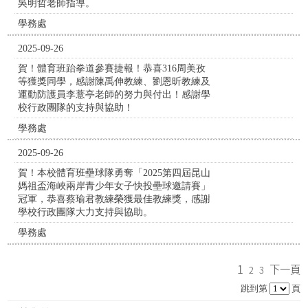
吳明哲老師指導。
學務處
2025-09-26
賀！體育班跆拳道參賽捷報！恭喜316周美孜
等獲獎同學，感謝陳禹伸教練、劉恩昕教練及
運動防護員李薏亭老師的努力與付出！感謝學
校行政團隊的支持與協助！
學務處
2025-09-26
賀！本校體育班壘球隊勇奪「2025第四屆昆山
媽祖盃海峽兩岸青少年女子快投壘球邀請賽」
冠軍，恭喜蔡瑜君教練榮獲最佳教練獎，感謝
學校行政團隊大力支持與協助。
學務處
1
下一頁
2
3
跳到第
頁