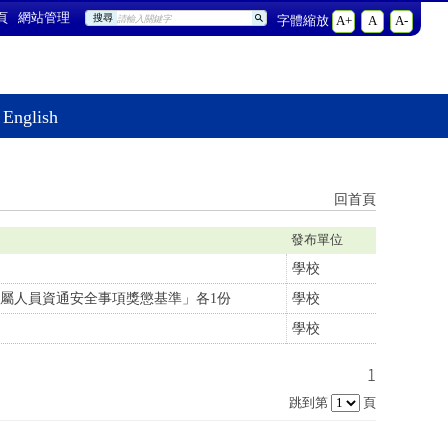
頁
網站管理
搜尋
字體縮放
A+
A
A-
English
回首頁
發布單位
學校
屬人員資通安全事項獎懲基準」各1份
學校
學校
1
跳到第
頁