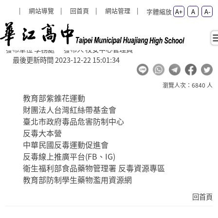
:::
:::
網站導覽
回首頁
網站管理
字體縮放
A+
A
A-
反毒宣導網站 - 學務處 - hcsh
反毒宣導網站
回首頁
發布單位 學務處 發布人 校安中心管理員
最後更新時間 2023-12-22 15:01:34
瀏覽人次：6840 人
教育部紫錐花運動
財團法人台灣紅絲帶基金會
臺北市政府毒品危害防制中心
反毒大本營
中華民國反毒運動促進會
反毒線上推廣平台(FB、IG)
衛生福利部食品藥物管理署 反毒資源專區
教育部防制學生藥物濫用資源網
回首頁