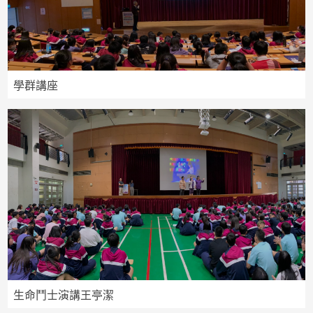
學群講座
生命鬥士演講王亭潔