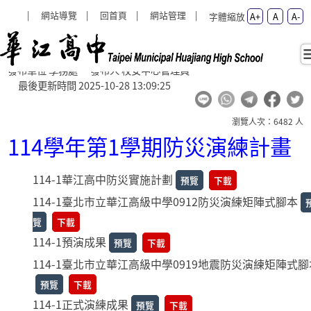
:::
:::
網站導覽
回首頁
網站管理
字體縮放
A+
A
A-
防災演練計畫 - 學務處 - hcsh
防災演練計畫
回首頁
發布單位 學務處 發布人 校安中心管理員
最後更新時間 2025-10-28 13:09:25
瀏覽人次：6482 人
114學年第1學期防災演練計畫
114-1華江高中防災實施計劃
預覽
下載
114-1臺北市立華江高級中學0912防災演練矩陣式腳本
覽
下載
114-1預演成果
預覽
下載
114-1臺北市立華江高級中學0919地震防災演練矩陣式腳
預覽
下載
114-1正式演練成果
預覽
下載